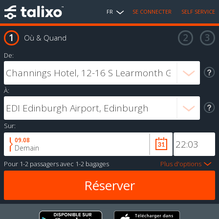
FR
SE CONNECTER
SELF SERVICE
Où & Quand
De:
À:
Sur:
09.08
Demain
Pour
1-2 passagers
avec
1-2 bagages
Plus d'options