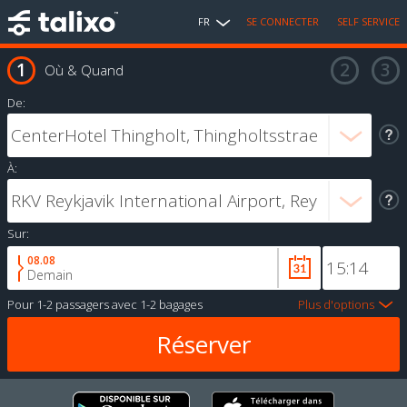
FR
SE CONNECTER
SELF SERVICE
Où & Quand
De:
À:
Sur:
08.08
Demain
Pour
1-2 passagers
avec
1-2 bagages
Plus d'options