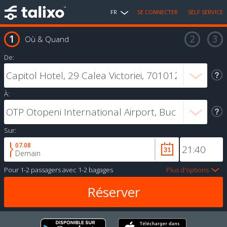
FR
SE CONNECTER
SELF SERVICE
Où & Quand
De:
À:
Sur:
07.08
Demain
Pour
1-2 passagers
avec
1-2 bagages
Plus d'options