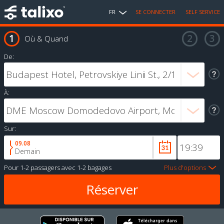
FR
SE CONNECTER
SELF SERVICE
Où & Quand
De:
À:
Sur:
09.08
Demain
Pour
1-2 passagers
avec
1-2 bagages
Plus d'options