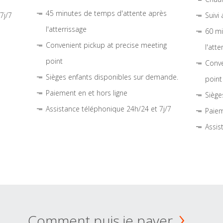
45 minutes de temps d'attente après
7j/7
Suivi
l'atterrissage
60 mi
Convenient pickup at precise meeting
l'atte
point
Conve
Sièges enfants disponibles sur demande.
point
Paiement en et hors ligne
Siège
Assistance téléphonique 24h/24 et 7j/7
Paiem
Assis
Comment puis je payer