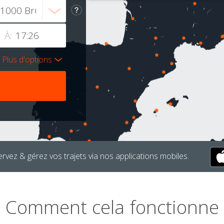
À:
Plus d'options
rvez & gérez vos trajets via nos applications mobiles.
Comment cela fonctionne