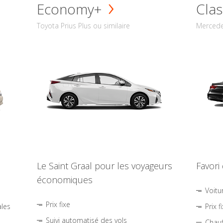
Economy+
Clas
Toyota Prius Plus ou similaire
Mercede
Le Saint Graal pour les voyageurs
Favori
économiques
Voitu
Prix fixe
ales
Prix f
Suivi automatisé des vols
Chauf