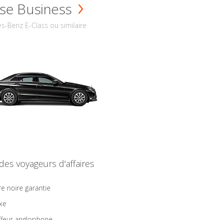
se Business
s-Benz E-Class ou similaire
 des voyageurs d'affaires
re noire garantie
ixe
feur anglophone