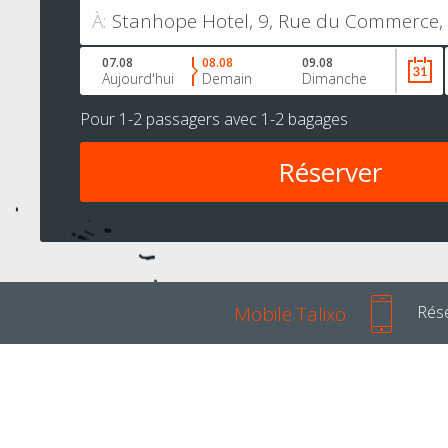
À:
07.08
08.08
09.08
Aujourd'hui
Demain
Dimanche
Pour
1-2 passagers
avec
1-2 bagages
Mobile Talixo
Rése