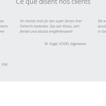
Ce que disent nos clients
ave
Ich möchte mich für den super Service Ihrer
We we
oblems
Fahrer/in bedanken. Das war Klasse, sehr
would
 me
flexibel und absolut empfehlenswert!
in Ge
M. Vogel, VOGEL Ingenieure
R.M.