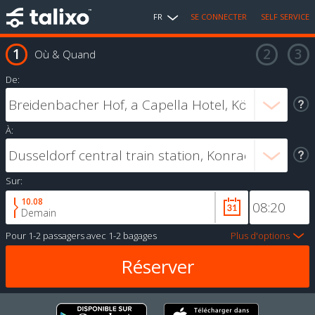
FR
SE CONNECTER
SELF SERVICE
Où & Quand
De:
À:
Sur:
10.08
Demain
Pour
1-2 passagers
avec
1-2 bagages
Plus d'options