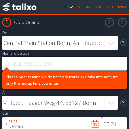
FR
SE CONNECTER
SELF SERVICE
Où & Quand
De:
Numéro de train:
Please bear in mind we do not track trains. We take into account
only the pickup time you enter.
À:
Sur:
08.08
Demain