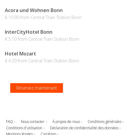
Acora und Wohnen Bonn
€ 10.90 from Central Train Station Bonn
InterCityHotel Bonn
€ 5.10 from Central Train Station Bonn
Hotel Mozart
€ 4.20 from Central Train Station Bonn
Réservez maintenant
Réservez maintenant
Réservez maintenant
Réservez maintenant
FAQ
Nous contacter
À propos de nous
Conditions générales
Conditions d'utilisation
Déclaration de confidentialité des données
Mentions légales
Carrières