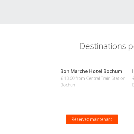
Destinations p
Bon Marche Hotel Bochum
€ 10.60 from Central Train Station
Bochum
Réservez maintenant