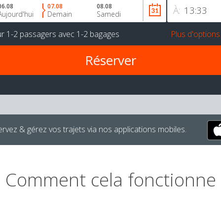
06.08
07.08
08.08
À:
Aujourd'hui
Demain
Samedi
ur
1-2 passagers
avec
1-2 bagages
Plus d'options
rvez & gérez vos trajets via nos applications mobiles.
Comment cela fonctionne