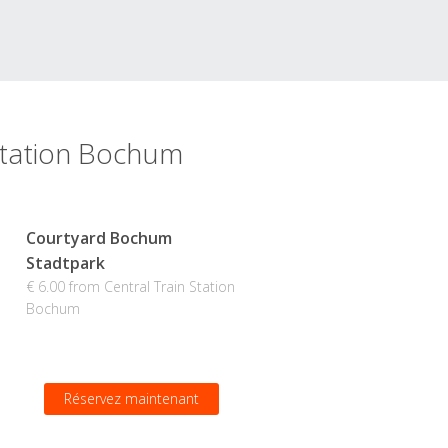
 Station Bochum
Courtyard Bochum
Stadtpark
€ 6.00 from Central Train Station
Bochum
Réservez maintenant