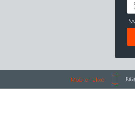
Po
Mobile Talixo
Rése