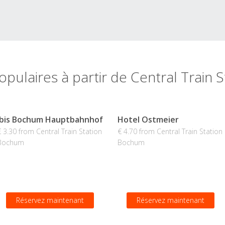
opulaires à partir de Central Train
Ibis Bochum Hauptbahnhof
Hotel Ostmeier
€ 3.30 from Central Train Station
€ 4.70 from Central Train Station
Bochum
Bochum
Réservez maintenant
Réservez maintenant