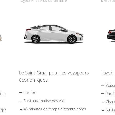
Toyota Prius Plus ou similaire
Mercede
Le Saint Graal pour les voyageurs
Favori
économiques
Voitu
Prix fixe
ales
Prix f
Suivi automatisé des vols
Chauf
45 minutes de temps d'attente après
7j/7
Suivi