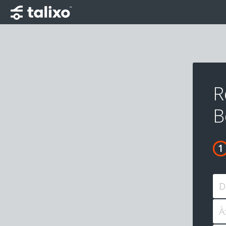
R
B
D
À: