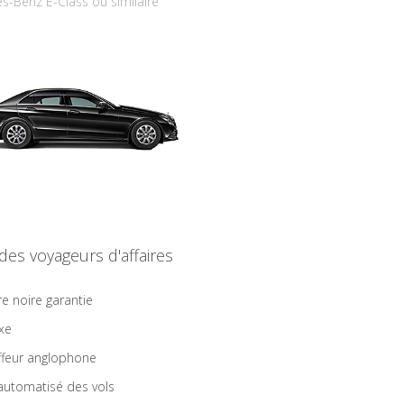
s-Benz E-Class ou similaire
 des voyageurs d'affaires
re noire garantie
ixe
feur anglophone
 automatisé des vols