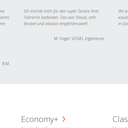
ave
Ich möchte mich für den super Service Ihrer
We we
oblems
Fahrer/in bedanken. Das war Klasse, sehr
would
 me
flexibel und absolut empfehlenswert!
in Ge
M. Vogel, VOGEL Ingenieure
R.M.
Economy+
Clas