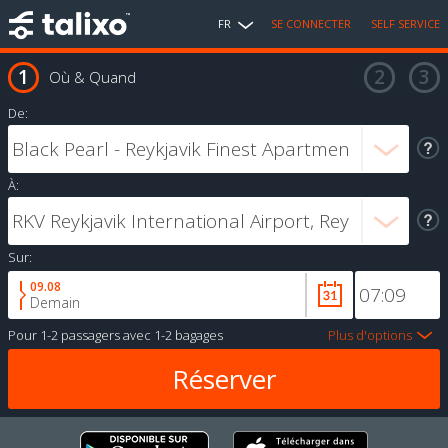
FR
SE CONNECTER
SELF SERVICE
Où & Quand
De:
À:
Sur:
09.08
Demain
Pour
1-2 passagers
avec
1-2 bagages
Plus d'options