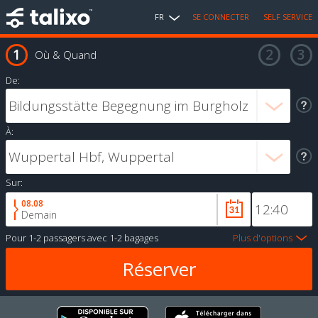
FR
SE CONNECTER
SELF SERVICE
Où & Quand
De:
À:
Sur:
08.08
Demain
Pour
1-2 passagers
avec
1-2 bagages
Plus d'options