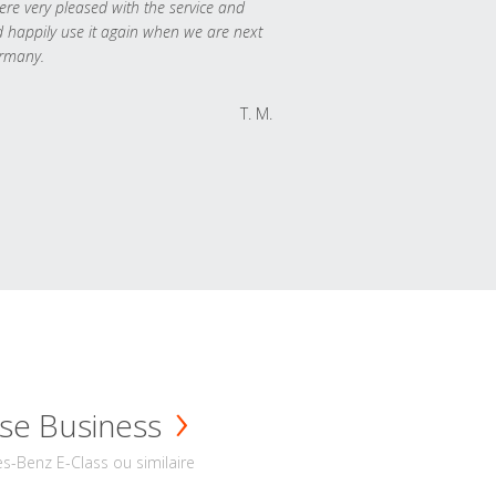
re very pleased with the service and
 happily use it again when we are next
rmany.
T. M.
se Business
s-Benz E-Class ou similaire