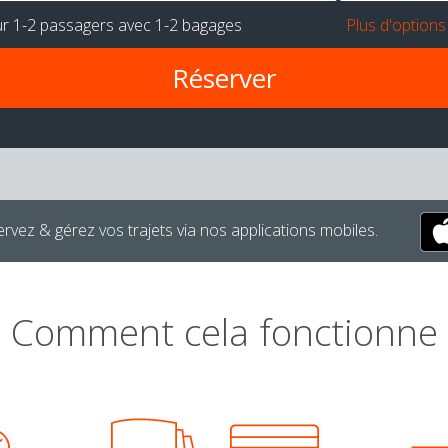
ur
1-2 passagers
avec
1-2 bagages
Plus d'options
rvez & gérez vos trajets via nos applications mobiles.
Comment cela fonctionne