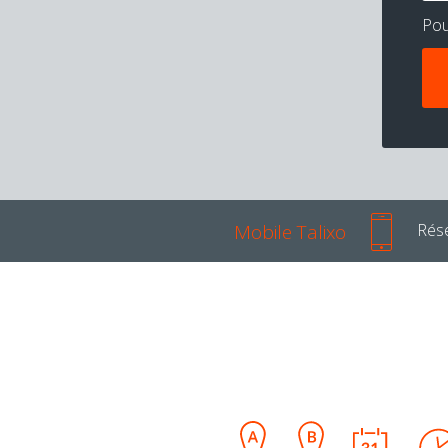
Po
Mobile Talixo
Rése