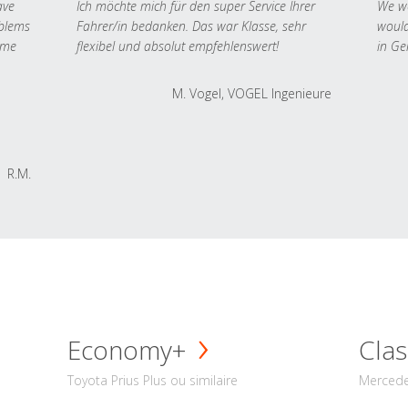
ave
Ich möchte mich für den super Service Ihrer
We we
oblems
Fahrer/in bedanken. Das war Klasse, sehr
would
 me
flexibel und absolut empfehlenswert!
in Ge
M. Vogel, VOGEL Ingenieure
R.M.
Economy+
Clas
Toyota Prius Plus ou similaire
Mercede