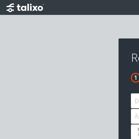
R
D
À: