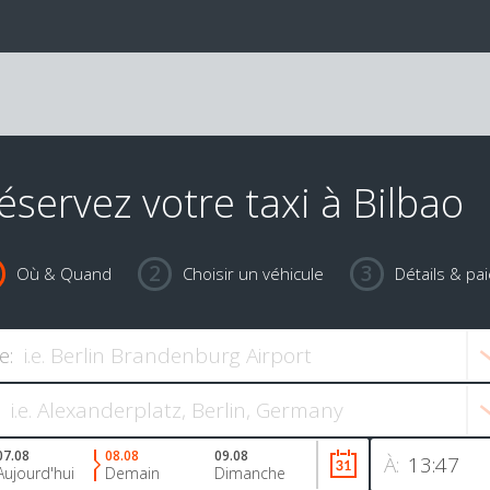
éservez votre taxi à Bilbao
Où & Quand
Choisir un véhicule
Détails & pa
e:
07.08
08.08
09.08
À:
Aujourd'hui
Demain
Dimanche