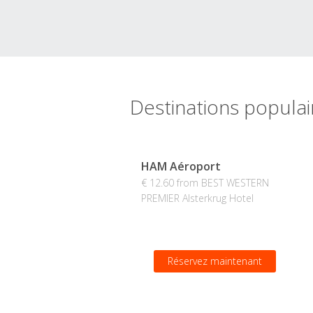
Destinations popula
HAM Aéroport
€ 12.60 from BEST WESTERN
PREMIER Alsterkrug Hotel
Réservez maintenant