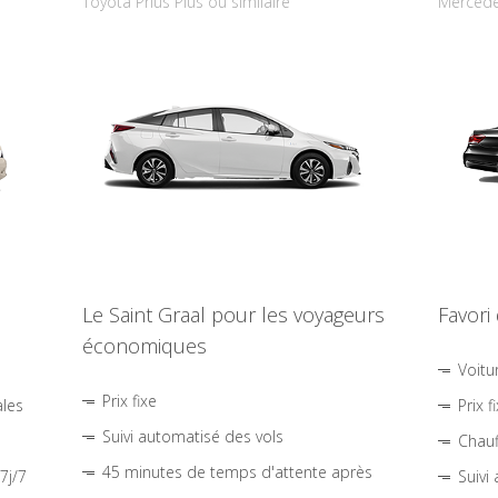
Toyota Prius Plus ou similaire
Mercede
Le Saint Graal pour les voyageurs
Favori
économiques
Voitu
Prix fixe
ales
Prix f
Suivi automatisé des vols
Chauf
45 minutes de temps d'attente après
7j/7
Suivi