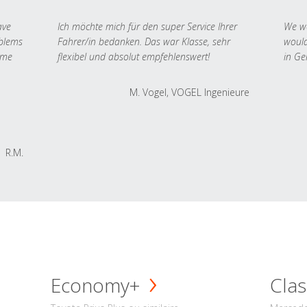
ave
Ich möchte mich für den super Service Ihrer
We we
oblems
Fahrer/in bedanken. Das war Klasse, sehr
would
 me
flexibel und absolut empfehlenswert!
in Ge
M. Vogel, VOGEL Ingenieure
R.M.
Economy+
Clas