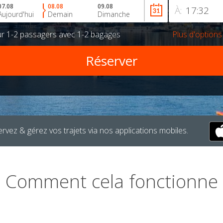
07.08
08.08
09.08
À:
Aujourd'hui
Demain
Dimanche
ur
1-2 passagers
avec
1-2 bagages
Plus d'options
rvez & gérez vos trajets via nos applications mobiles.
Comment cela fonctionne