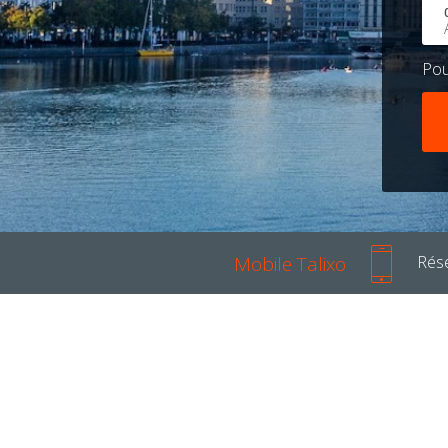
Po
Mobile Talixo
Rése