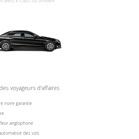
s-Benz E-Class ou similaire
 des voyageurs d'affaires
re noire garantie
ixe
feur anglophone
 automatisé des vols