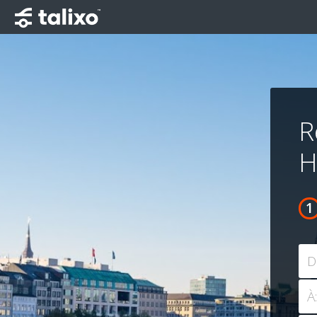
R
H
D
À: