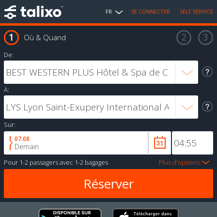
FR
SE CONNECTER
SELF SERVICE
Où & Quand
De:
À:
Sur:
07.08
Demain
Pour
1-2 passagers
avec
1-2 bagages
Plus d'options