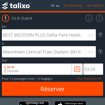
FR
SE CONNECTER
SELF SERVICE
Où & Quand
De:
À:
Sur:
08.08
Demain
Pour
1-2 passagers
avec
1-2 bagages
Plus d'options