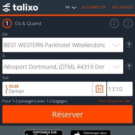
FR
SE CONNECTER
SELF SERVICE
Où & Quand
De:
À:
Sur:
09.08
Demain
Pour
1-2 passagers
avec
1-2 bagages
Plus d'options