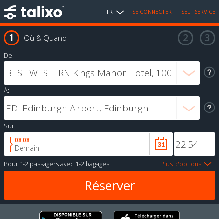
FR
SE CONNECTER
SELF SERVICE
Où & Quand
De:
À:
Sur:
08.08
Demain
Pour
1-2 passagers
avec
1-2 bagages
Plus d'options