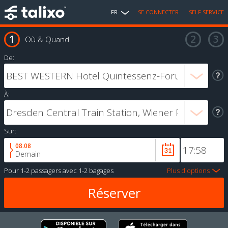
FR
SE CONNECTER
SELF SERVICE
Où & Quand
De:
À:
Sur:
08.08
Demain
Pour
1-2 passagers
avec
1-2 bagages
Plus d'options