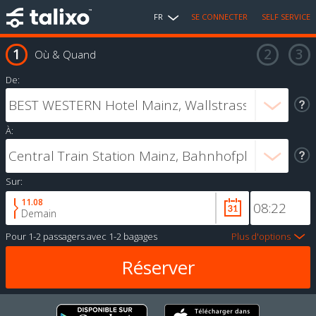
FR
SE CONNECTER
SELF SERVICE
Où & Quand
De:
À:
Sur:
11.08
Demain
Pour
1-2 passagers
avec
1-2 bagages
Plus d'options