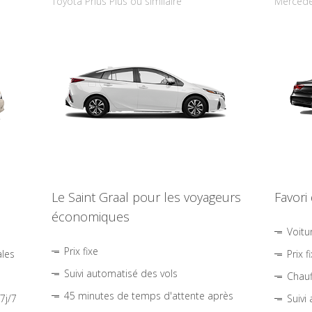
Toyota Prius Plus ou similaire
Mercede
Le Saint Graal pour les voyageurs
Favori
économiques
Voitu
Prix fixe
ales
Prix f
Suivi automatisé des vols
Chauf
45 minutes de temps d'attente après
7j/7
Suivi