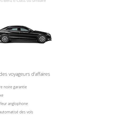
s-Benz E-Class ou similaire
 des voyageurs d'affaires
re noire garantie
ixe
feur anglophone
 automatisé des vols