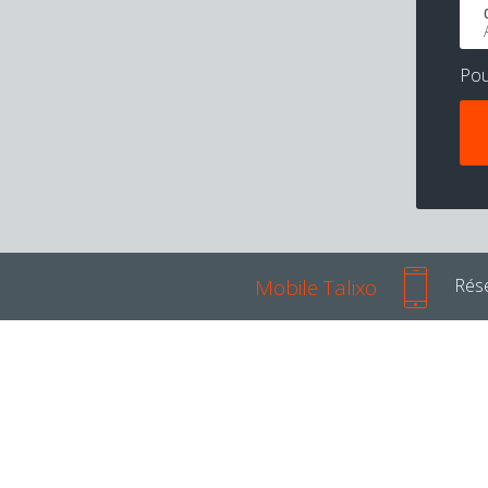
Po
Mobile Talixo
Rése