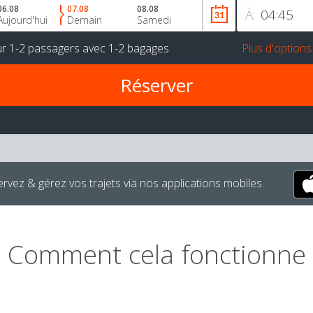
06.08
07.08
08.08
À:
Aujourd'hui
Demain
Samedi
ur
1-2 passagers
avec
1-2 bagages
Plus d'options
rvez & gérez vos trajets via nos applications mobiles.
Comment cela fonctionne