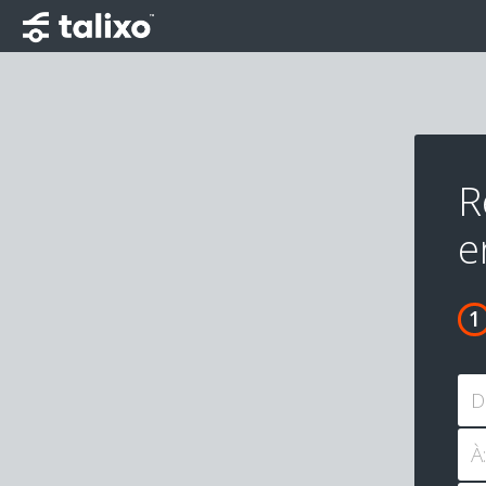
R
e
D
À: