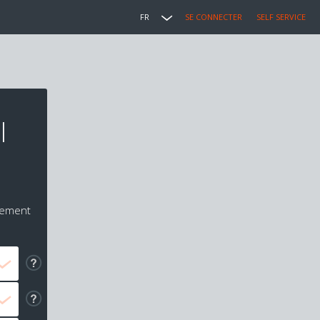
FR
SE CONNECTER
SELF SERVICE
l
iement