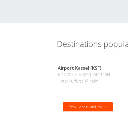
Destinations popula
Airport Kassel (KSF)
€ 28.00 from BEST WESTERN
Hotel Kurfürst Wilhelm I
Réservez maintenant