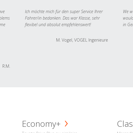
ave
Ich möchte mich für den super Service Ihrer
We we
oblems
Fahrer/in bedanken. Das war Klasse, sehr
would
 me
flexibel und absolut empfehlenswert!
in Ge
M. Vogel, VOGEL Ingenieure
R.M.
Economy+
Clas