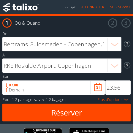
FR
SE CONNECTER
SELF SERVICE
Où & Quand
De:
À:
Sur:
07.08
Demain
Pour
1-2 passagers
avec
1-2 bagages
Plus d'options