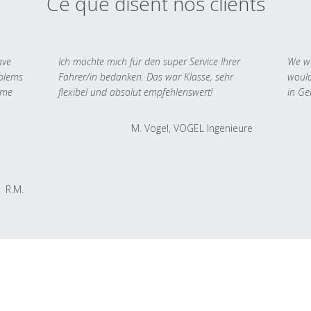
Ce que disent nos clients
ave
Ich möchte mich für den super Service Ihrer
We we
oblems
Fahrer/in bedanken. Das war Klasse, sehr
would
 me
flexibel und absolut empfehlenswert!
in Ge
M. Vogel, VOGEL Ingenieure
R.M.