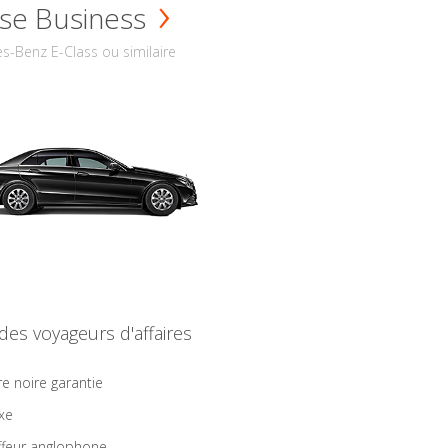
se Business
s-Benz E-Class ou similaire
 des voyageurs d'affaires
re noire garantie
ixe
feur anglophone