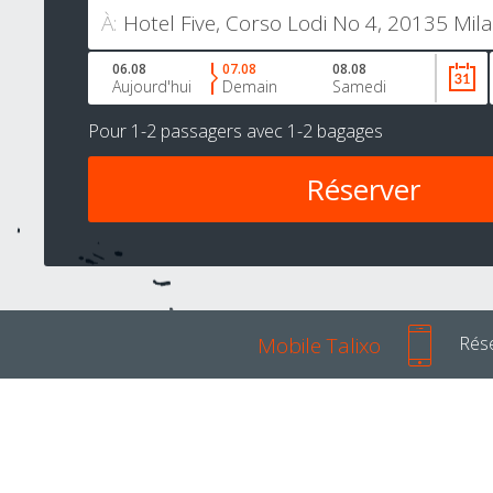
À:
06.08
07.08
08.08
Aujourd'hui
Demain
Samedi
Pour
1-2 passagers
avec
1-2 bagages
Mobile Talixo
Rése