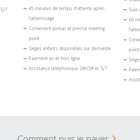
45 minutes de temps d'attente après
7j/7
Suivi
l'atterrissage
60 mi
Convenient pickup at precise meeting
l'atte
point
Conve
Sièges enfants disponibles sur demande.
point
Paiement en et hors ligne
Siège
Assistance téléphonique 24h/24 et 7j/7
Paiem
Assis
Comment puis je payer