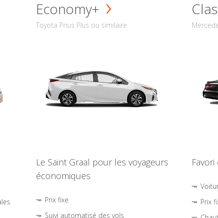
Economy+
Clas
Toyota Prius Plus ou similaire
Mercede
Le Saint Graal pour les voyageurs
Favori
économiques
Voitu
Prix fixe
ales
Prix f
Suivi automatisé des vols
Chauf