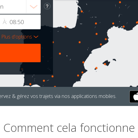
À:
Plus d'options
rvez & gérez vos trajets via nos applications mobiles.
Comment cela fonctionne