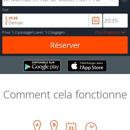
Sur:
09.08
Demain
Pour
1-2 passagers
avec
1-2 bagages
Plus d'options
Comment cela fonctionne