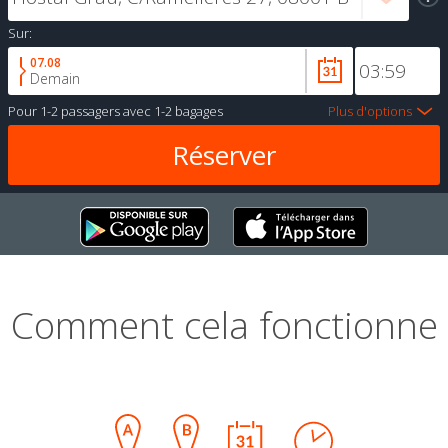
Sur:
07.08
Demain
Pour
1-2 passagers
avec
1-2 bagages
Plus d'options
Comment cela fonctionne