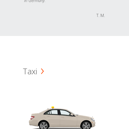
in Germany.
T. M.
Taxi