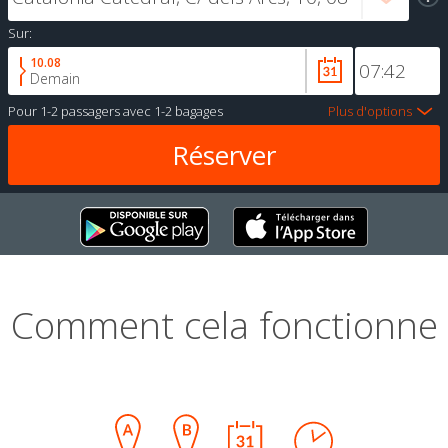
Sur:
10.08
Demain
Pour
1-2 passagers
avec
1-2 bagages
Plus d'options
Comment cela fonctionne