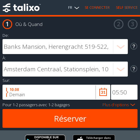
FR
SE CONNECTER
SELF SERVICE
Où & Quand
De:
À:
Sur:
10.08
Demain
Pour
1-2 passagers
avec
1-2 bagages
Plus d'options