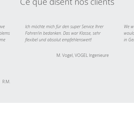
Ce que disent nos clients
ave
Ich möchte mich für den super Service Ihrer
We we
oblems
Fahrer/in bedanken. Das war Klasse, sehr
would
 me
flexibel und absolut empfehlenswert!
in Ge
M. Vogel, VOGEL Ingenieure
R.M.