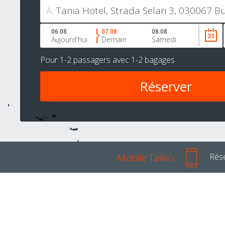
À:
06.08
07.08
08.08
Aujourd'hui
Demain
Samedi
Pour
1-2 passagers
avec
1-2 bagages
Mobile Talixo
Rése