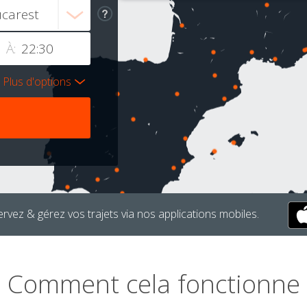
À:
Plus d'options
rvez & gérez vos trajets via nos applications mobiles.
Comment cela fonctionne