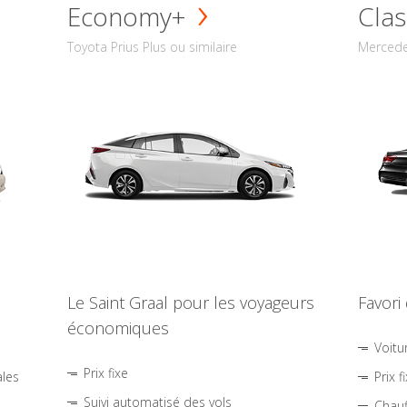
Economy+
Clas
Toyota Prius Plus ou similaire
Mercede
Le Saint Graal pour les voyageurs
Favori
économiques
Voitu
Prix fixe
ales
Prix f
Suivi automatisé des vols
Chauf