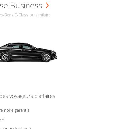
se Business
s-Benz E-Class ou similaire
 des voyageurs d'affaires
re noire garantie
ixe
feur anglophone