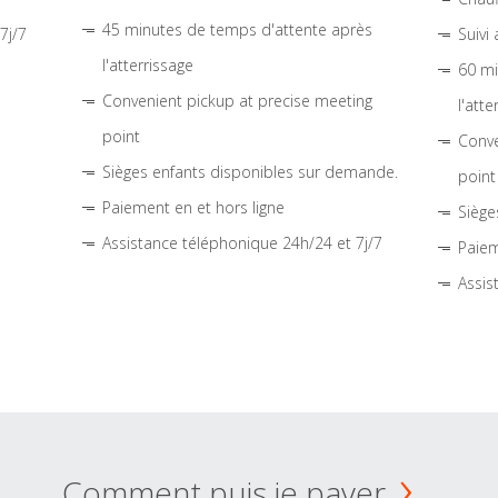
45 minutes de temps d'attente après
7j/7
Suivi
l'atterrissage
60 mi
Convenient pickup at precise meeting
l'atte
point
Conve
Sièges enfants disponibles sur demande.
point
Paiement en et hors ligne
Siège
Assistance téléphonique 24h/24 et 7j/7
Paiem
Assis
Comment puis je payer