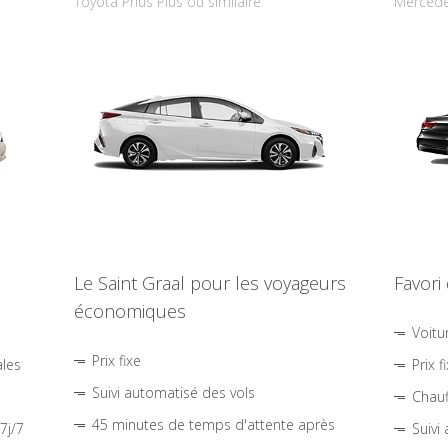
Toyota Prius Plus ou similaire
Mercede
Le Saint Graal pour les voyageurs
Favori
économiques
Voitu
Prix fixe
ales
Prix f
Suivi automatisé des vols
Chauf
45 minutes de temps d'attente après
7j/7
Suivi