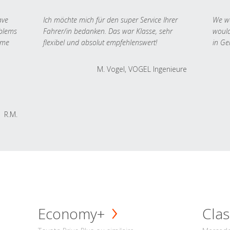
ave
Ich möchte mich für den super Service Ihrer
We we
oblems
Fahrer/in bedanken. Das war Klasse, sehr
would
 me
flexibel und absolut empfehlenswert!
in Ge
M. Vogel, VOGEL Ingenieure
R.M.
Economy+
Clas