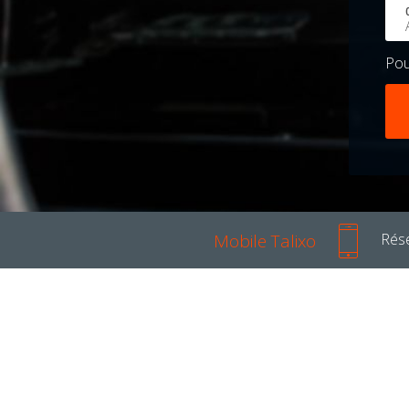
Po
Mobile Talixo
Rése