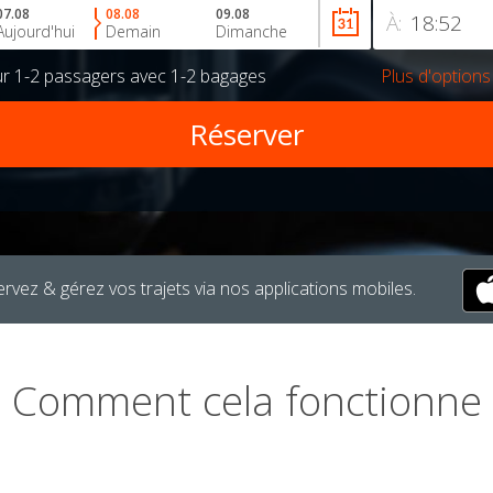
07.08
08.08
09.08
À:
Aujourd'hui
Demain
Dimanche
ur
1-2 passagers
avec
1-2 bagages
Plus d'options
rvez & gérez vos trajets via nos applications mobiles.
Comment cela fonctionne