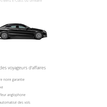
s-Benz E-Class ou similaire
 des voyageurs d'affaires
re noire garantie
ixe
feur anglophone
 automatisé des vols