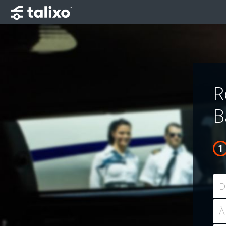
R
B
D
À: