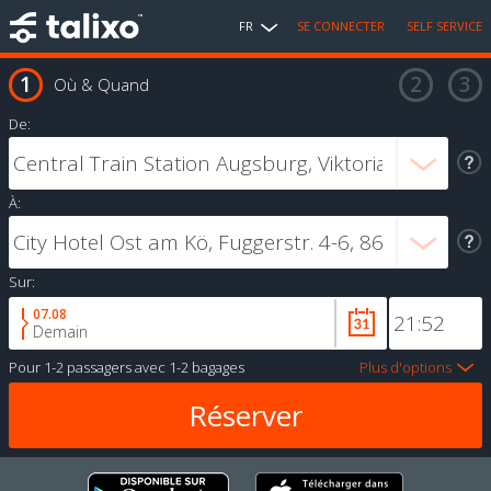
FR
SE CONNECTER
SELF SERVICE
Où & Quand
De:
À:
Sur:
07.08
Demain
Pour
1-2 passagers
avec
1-2 bagages
Plus d'options