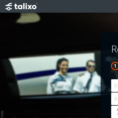
R
D
À: