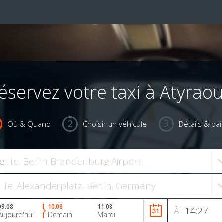
éservez votre taxi à Atyrao
Où & Quand
Choisir un véhicule
Détails & pa
e:
09.08
10.08
11.08
À:
Aujourd'hui
Demain
Mardi