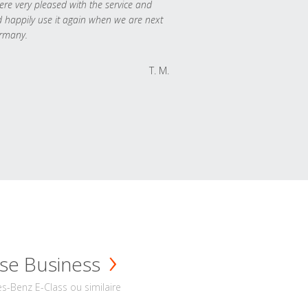
re very pleased with the service and
 happily use it again when we are next
rmany.
T. M.
se Business
s-Benz E-Class ou similaire