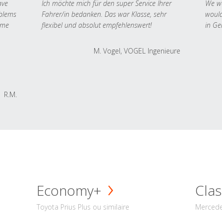
ave
Ich möchte mich für den super Service Ihrer
We we
oblems
Fahrer/in bedanken. Das war Klasse, sehr
would
 me
flexibel und absolut empfehlenswert!
in Ge
M. Vogel, VOGEL Ingenieure
R.M.
Economy+
Clas
Toyota Prius Plus ou similaire
Mercede