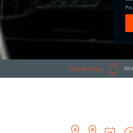
Po
Mobile Talixo
Rése