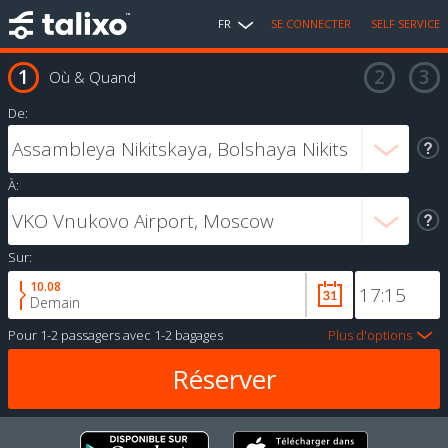
FR
SE CONNECTER
SELF SERVICE
Où & Quand
De:
À:
Sur:
10.08
Demain
Pour
1-2 passagers
avec
1-2 bagages
Plus d'options