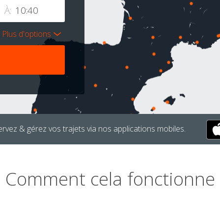
À:
Plus d'options
rvez & gérez vos trajets via nos applications mobiles.
Comment cela fonctionne