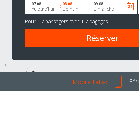
07.08
08.08
09.08
Aujourd'hui
Demain
Dimanche
Pour
1-2 passagers
avec
1-2 bagages
Mobile Talixo
Rése