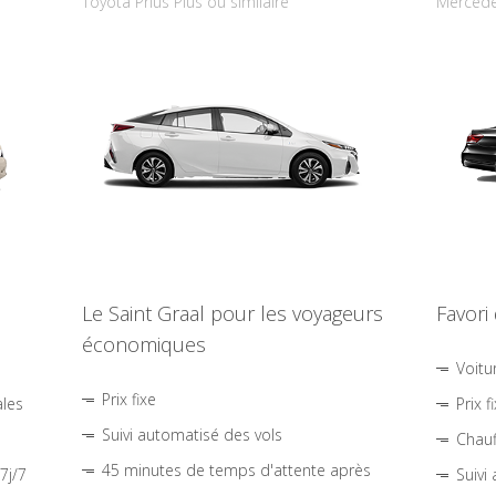
Toyota Prius Plus ou similaire
Mercede
Le Saint Graal pour les voyageurs
Favori
économiques
Voitu
Prix fixe
ales
Prix f
Suivi automatisé des vols
Chauf
45 minutes de temps d'attente après
7j/7
Suivi