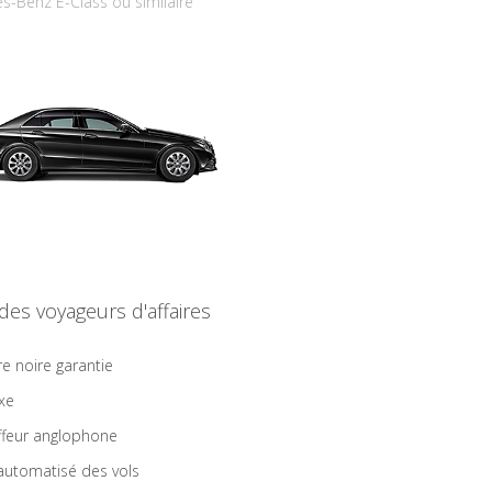
s-Benz E-Class ou similaire
 des voyageurs d'affaires
re noire garantie
ixe
feur anglophone
 automatisé des vols