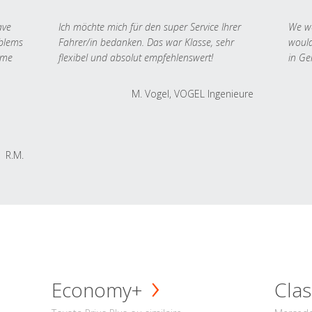
ave
Ich möchte mich für den super Service Ihrer
We we
oblems
Fahrer/in bedanken. Das war Klasse, sehr
would
 me
flexibel und absolut empfehlenswert!
in Ge
M. Vogel, VOGEL Ingenieure
R.M.
Economy+
Clas