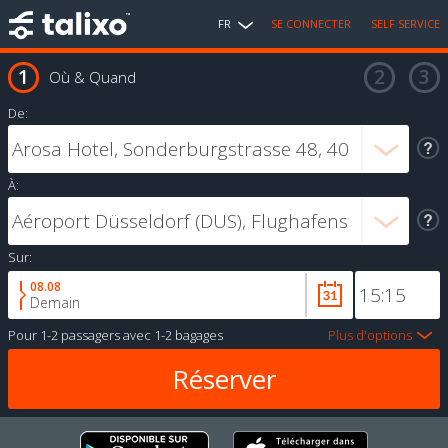
FR
SE CONNECTER
SELF SERVICE
Où & Quand
De:
À:
Sur:
08.08
Demain
Pour
1-2 passagers
avec
1-2 bagages
Plus d'options