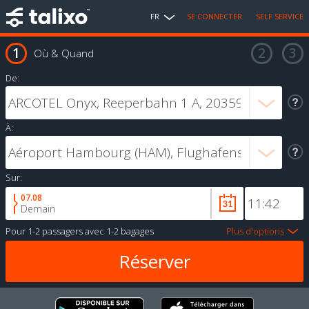
FR
SE CONNECTER
SELF SERVICE
Où & Quand
De:
À:
Sur:
07.08
Demain
Pour
1-2 passagers
avec
1-2 bagages
Plus d'options