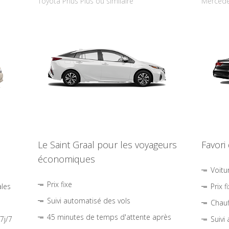
Toyota Prius Plus ou similaire
Mercede
Le Saint Graal pour les voyageurs
Favori
économiques
Voitu
Prix fixe
ales
Prix f
Suivi automatisé des vols
Chauf
45 minutes de temps d'attente après
7j/7
Suivi