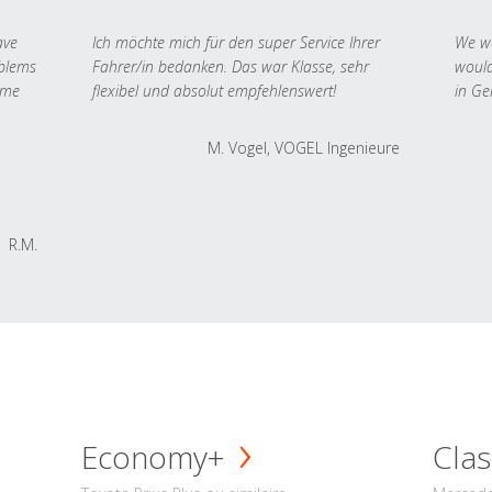
ave
Ich möchte mich für den super Service Ihrer
We we
oblems
Fahrer/in bedanken. Das war Klasse, sehr
would
 me
flexibel und absolut empfehlenswert!
in Ge
M. Vogel, VOGEL Ingenieure
R.M.
Economy+
Clas