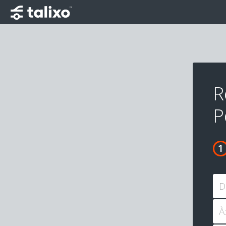
R
P
D
À: