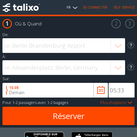
FR
SE CONNECTER
SELF SERVICE
Où & Quand
De:
À:
Sur:
10.08
Demain
Pour
1-2 passagers
avec
1-2 bagages
Plus d'options