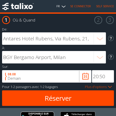
FR
SE CONNECTER
SELF SERVICE
Où & Quand
De:
À:
Sur:
08.08
Demain
Pour
1-2 passagers
avec
1-2 bagages
Plus d'options