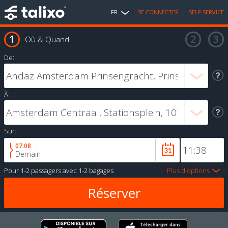
FR
SE CONNECTER
SELF SERVICE
Où & Quand
De:
À:
Sur:
07.08
Demain
Pour
1-2 passagers
avec
1-2 bagages
Plus d'options