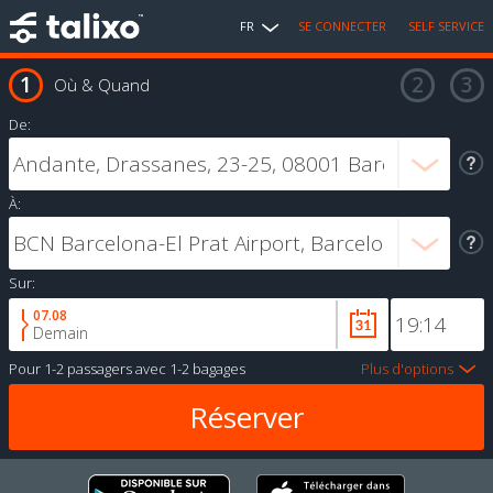
FR
SE CONNECTER
SELF SERVICE
Où & Quand
De:
À:
Sur:
07.08
Demain
Pour
1-2 passagers
avec
1-2 bagages
Plus d'options