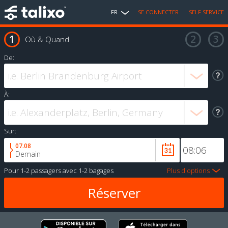
FR
SE CONNECTER
SELF SERVICE
Où & Quand
De:
À:
Sur:
07.08
Demain
Pour
1-2 passagers
avec
1-2 bagages
Plus d'options