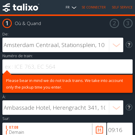
FR
SE CONNECTER
SELF SERVICE
Où & Quand
De:
Numéro de train:
Please bear in mind we do not track trains. We take into account
only the pickup time you enter.
À:
Sur:
07.08
Demain