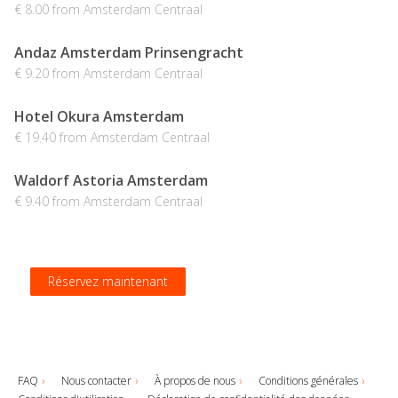
€ 8.00 from Amsterdam Centraal
Andaz Amsterdam Prinsengracht
€ 9.20 from Amsterdam Centraal
Hotel Okura Amsterdam
€ 19.40 from Amsterdam Centraal
Waldorf Astoria Amsterdam
€ 9.40 from Amsterdam Centraal
Réservez maintenant
Réservez maintenant
Réservez maintenant
Réservez maintenant
FAQ
Nous contacter
À propos de nous
Conditions générales