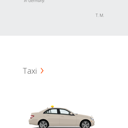
in Germany.
T. M.
Taxi