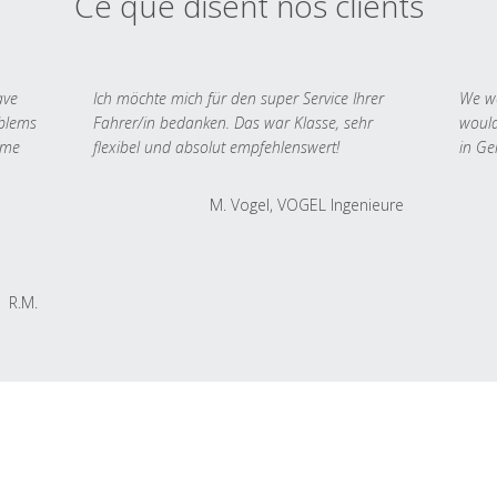
Ce que disent nos clients
ave
Ich möchte mich für den super Service Ihrer
We we
oblems
Fahrer/in bedanken. Das war Klasse, sehr
would
 me
flexibel und absolut empfehlenswert!
in Ge
M. Vogel, VOGEL Ingenieure
R.M.