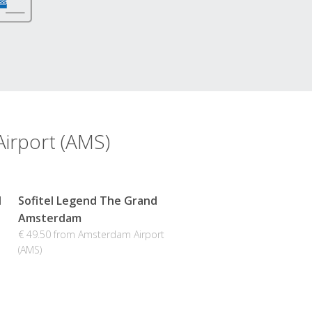
Airport (AMS)
l
Sofitel Legend The Grand
Amsterdam
€ 49.50 from Amsterdam Airport
(AMS)