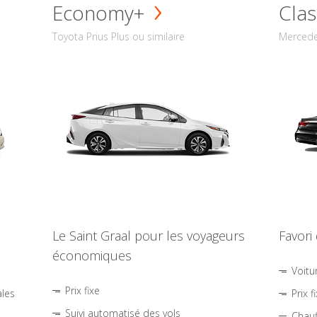
Economy+
Clas
Toyota Prius Plus ou similaire
Mercede
Le Saint Graal pour les voyageurs
Favori
économiques
Voitu
Prix fixe
ales
Prix f
Suivi automatisé des vols
Chauf