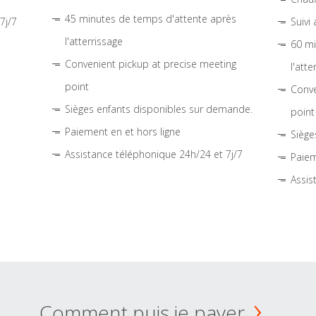
45 minutes de temps d'attente après
7j/7
Suivi
l'atterrissage
60 mi
Convenient pickup at precise meeting
l'atte
point
Conve
Sièges enfants disponibles sur demande.
point
Paiement en et hors ligne
Siège
Assistance téléphonique 24h/24 et 7j/7
Paiem
Assis
Comment puis je payer