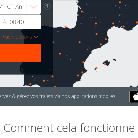
À:
Plus d'options
rvez & gérez vos trajets via nos applications mobiles.
Comment cela fonctionne