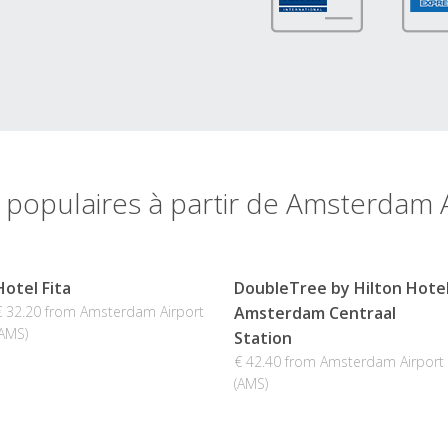
 populaires à partir de Amsterdam 
Hotel Fita
DoubleTree by Hilton Hote
€ 32.20 from Amsterdam Airport
Amsterdam Centraal
(AMS)
Station
€ 42.40 from Amsterdam Airport
(AMS)