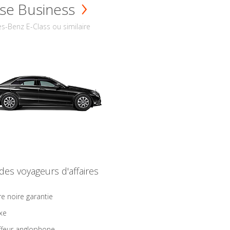
se Business
s-Benz E-Class ou similaire
 des voyageurs d'affaires
re noire garantie
ixe
feur anglophone