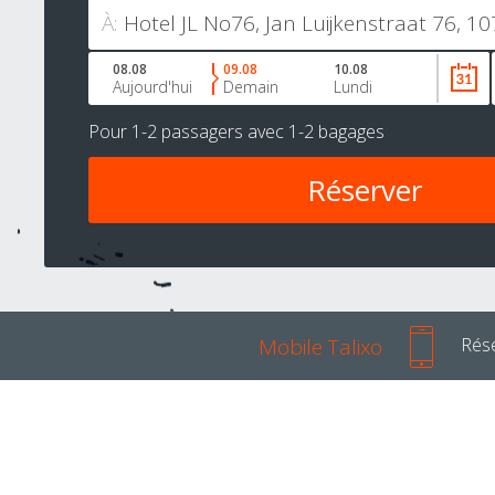
À:
08.08
09.08
10.08
Aujourd'hui
Demain
Lundi
Pour
1-2 passagers
avec
1-2 bagages
Mobile Talixo
Rése