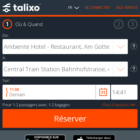
FR
SE CONNECTER
SELF SERVICE
Où & Quand
De:
À:
Sur:
11.08
Demain
Pour
1-2 passagers
avec
1-2 bagages
Plus d'options