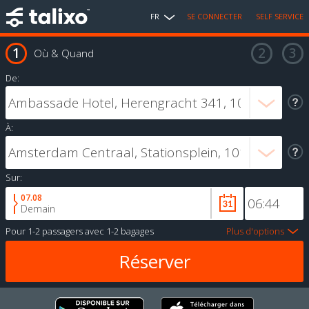
FR
SE CONNECTER
SELF SERVICE
Où & Quand
De:
À:
Sur:
07.08
Demain
Pour
1-2 passagers
avec
1-2 bagages
Plus d'options