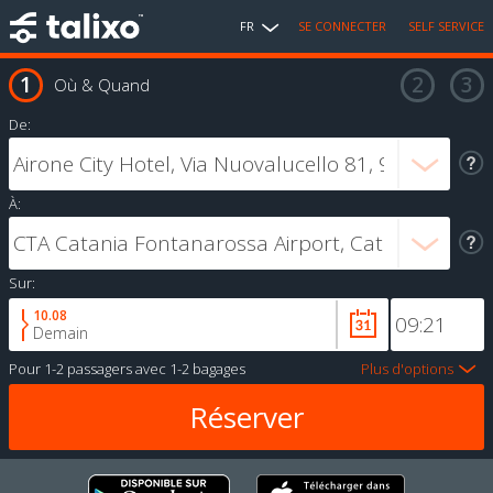
FR
SE CONNECTER
SELF SERVICE
Où & Quand
De:
À:
Sur:
10.08
Demain
Pour
1-2 passagers
avec
1-2 bagages
Plus d'options