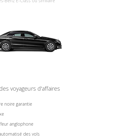
s-Benz E-Class ou similaire
 des voyageurs d'affaires
re noire garantie
ixe
feur anglophone
 automatisé des vols