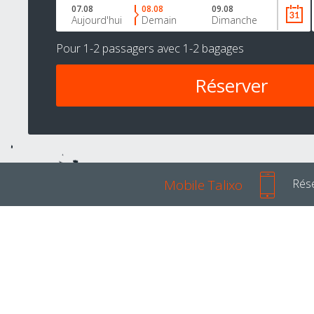
07.08
08.08
09.08
Aujourd'hui
Demain
Dimanche
Pour
1-2 passagers
avec
1-2 bagages
Mobile Talixo
Rése