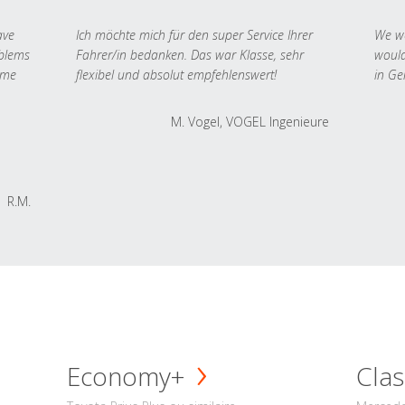
ave
Ich möchte mich für den super Service Ihrer
We we
oblems
Fahrer/in bedanken. Das war Klasse, sehr
would
 me
flexibel und absolut empfehlenswert!
in Ge
M. Vogel, VOGEL Ingenieure
R.M.
Economy+
Clas