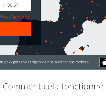
À:
Plus d'options
rvez & gérez vos trajets via nos applications mobiles.
Comment cela fonctionne