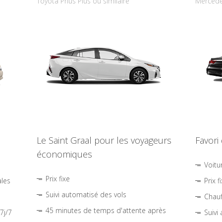
Toyota Prius Plus ou similaire
Mercede
Le Saint Graal pour les voyageurs
Favori
économiques
Voitu
Prix fixe
ales
Prix f
Suivi automatisé des vols
Chauf
45 minutes de temps d'attente après
7j/7
Suivi