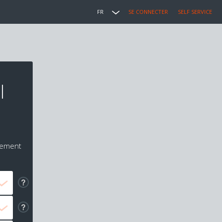
FR
SE CONNECTER
SELF SERVICE
l
iement