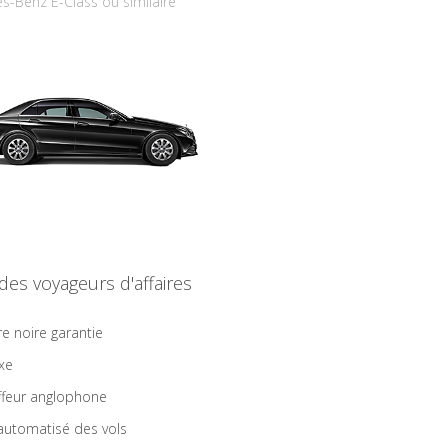
s-Benz E-Class ou similaire
 des voyageurs d'affaires
re noire garantie
ixe
feur anglophone
 automatisé des vols