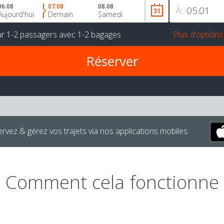
06.08
07.08
08.08
À:
Aujourd'hui
Demain
Samedi
ur
1-2 passagers
avec
1-2 bagages
Plus d'options
rvez & gérez vos trajets via nos applications mobiles.
Comment cela fonctionne