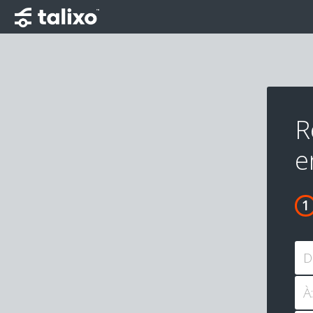
R
e
D
À: