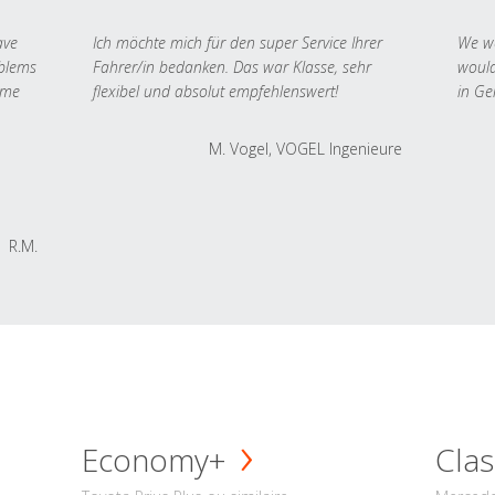
ave
Ich möchte mich für den super Service Ihrer
We we
oblems
Fahrer/in bedanken. Das war Klasse, sehr
would
 me
flexibel und absolut empfehlenswert!
in Ge
M. Vogel, VOGEL Ingenieure
R.M.
Economy+
Clas