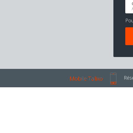
Po
Mobile Talixo
Rése