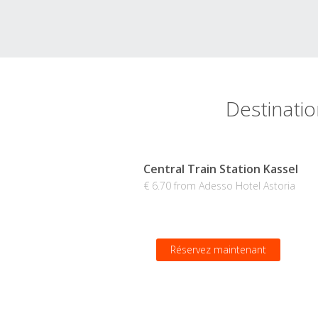
Destinatio
Central Train Station Kassel
€ 6.70 from Adesso Hotel Astoria
Réservez maintenant