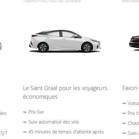
Toyota Prius Plus ou similaire
Mercede
Le Saint Graal pour les voyageurs
Favori
économiques
Voitu
Prix fixe
ales
Prix f
Suivi automatisé des vols
Chauf
45 minutes de temps d'attente après
7j/7
Suivi