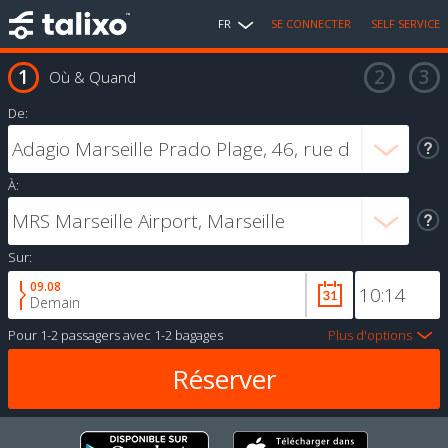
FR
SE CONNECTER
SELF SERVICE
Où & Quand
De:
À:
Sur:
09.08
Demain
Pour
1-2 passagers
avec
1-2 bagages
Plus d'options