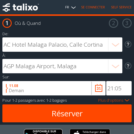
FR
SE CONNECTER
SELF SERVICE
Où & Quand
De:
À:
Sur:
11.08
Demain
Pour
1-2 passagers
avec
1-2 bagages
Plus d'options